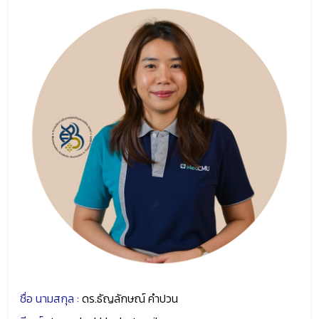
ชื่อ นามสกุล :
ดร.ธัญลักษณ์ คำปวน