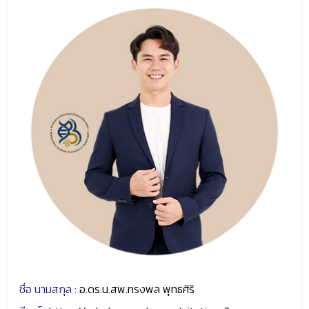
ชื่อ นามสกุล :
อ.ดร.น.สพ.ทรงพล พุทธศิริ