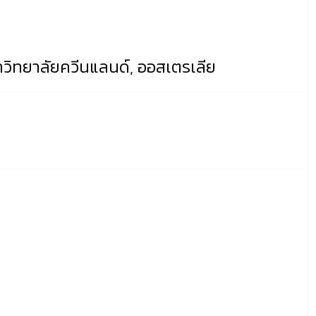
วิทยาลัยควีนแลนด์, ออสเตรเลีย
่