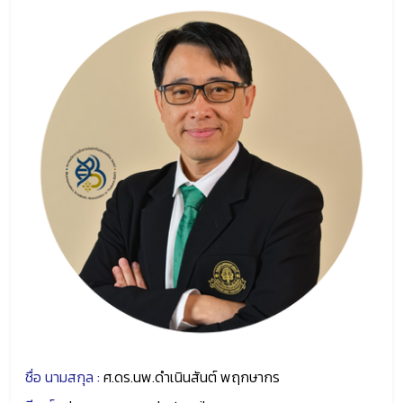
ชื่อ นามสกุล :
ศ.ดร.นพ.ดำเนินสันต์ พฤกษากร